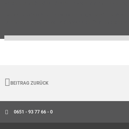
wurde entsprechend auf das Raumprogramm für Pfalzel ange
Da das Grundstück im Überschwemmungsbereich der Mosel li
barrierefreie Erschließung ist dennoch über Rampen gegeben.
BEITRAG ZURÜCK
0651 - 93 77 66 - 0