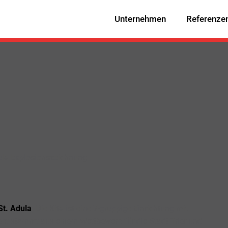
Unternehmen
Referenze
St. Adula
. Die Kita ist eine 7-gruppige Einrichtung mit
t stammt aus einem Wettbewerb für die Stadt Trier und