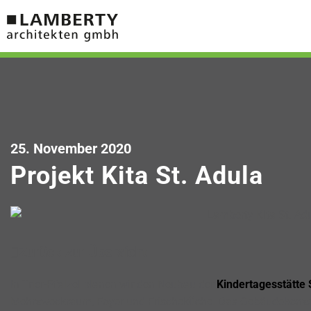
25. November 2020
Projekt Kita St. Adula
Zurück zur Übersicht
In Trier-Pfalzel planen wir den Neubau der
Kindertagesstätte 
Mehrzweckraum, Foyer und Frischeküche. Das Gebäudekonzep