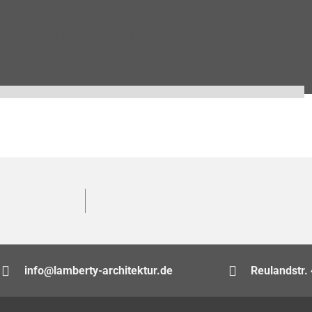
passt.
egt, musste das Gebäude aufgeständert werden. Eine
info@lamberty-architektur.de
Reulandstr. 